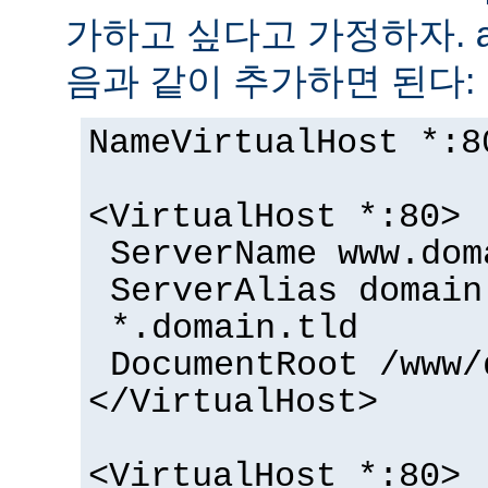
가하고 싶다고 가정하자.
음과 같이 추가하면 된다:
NameVirtualHost *:8
<VirtualHost *:80>
ServerName www.dom
ServerAlias domain
*.domain.tld
DocumentRoot /www/
</VirtualHost>
<VirtualHost *:80>