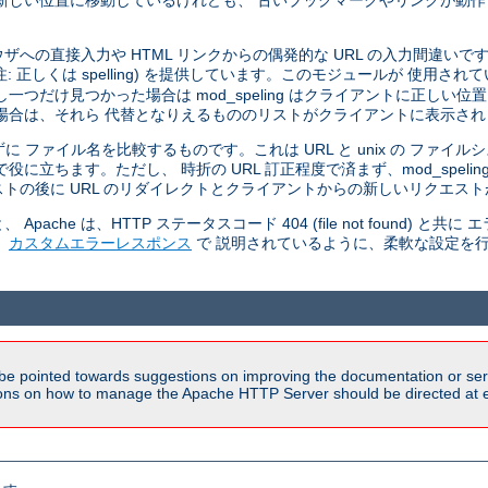
新しい位置に移動しているけれども、 古いブックマークやリンクが動
 ブラウザへの直接入力や HTML リンクからの偶発的な URL の入力間違いです
正しくは spelling) を提供しています。このモジュールが 使用されているとき
だけ見つかった場合は mod_speling はクライアントに正しい位置
場合は、それら 代替となりえるもののリストがクライアントに表示され
せずに ファイル名を比較するものです。これは URL と unix の ファ
立ちます。ただし、 時折の URL 訂正程度で済まず、mod_speli
トの後に URL のリダイレクトとクライアントからの新しいリクエスト
he は、HTTP ステータスコード 404 (file not found) と
、
カスタムエラーレスポンス
で 説明されているように、柔軟な設定を
be pointed towards suggestions on improving the documentation or ser
tions on how to manage the Apache HTTP Server should be directed at e