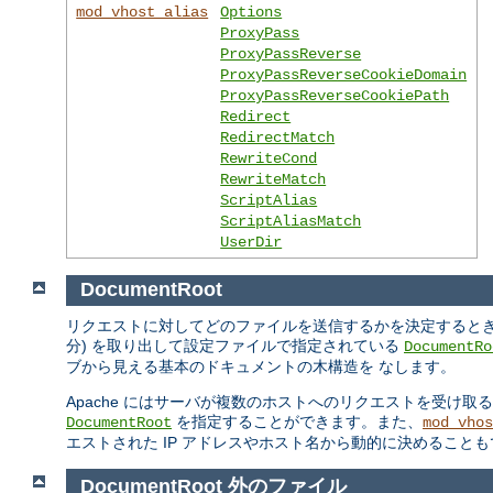
mod_vhost_alias
Options
ProxyPass
ProxyPassReverse
ProxyPassReverseCookieDomain
ProxyPassReverseCookiePath
Redirect
RedirectMatch
RewriteCond
RewriteMatch
ScriptAlias
ScriptAliasMatch
UserDir
DocumentRoot
リクエストに対してどのファイルを送信するかを決定するときの Ap
分) を取り出して設定ファイルで指定されている
DocumentRo
ブから見える基本のドキュメントの木構造を なします。
Apache にはサーバが複数のホストへのリクエストを受け取
を指定することができます。また、
DocumentRoot
mod_vhos
エストされた IP アドレスやホスト名から動的に決めること
DocumentRoot 外のファイル