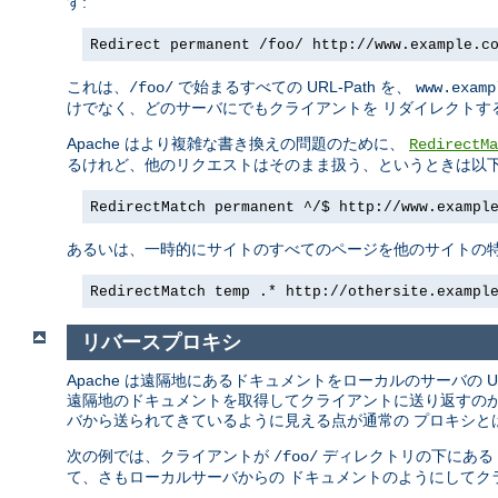
す:
Redirect permanent /foo/ http://www.example.c
これは、
で始まるすべての URL-Path を、
/foo/
www.examp
けでなく、どのサーバにでもクライアントを リダイレクトす
Apache はより複雑な書き換えの問題のために、
RedirectMa
るけれど、他のリクエストはそのまま扱う、というときは以下
RedirectMatch permanent ^/$ http://www.exampl
あるいは、一時的にサイトのすべてのページを他のサイトの特
RedirectMatch temp .* http://othersite.exampl
リバースプロキシ
Apache は遠隔地にあるドキュメントをローカルのサーバの 
遠隔地のドキュメントを取得してクライアントに送り返すのが
バから送られてきているように見える点が通常の プロキシと
次の例では、クライアントが
ディレクトリの下にある
/foo/
て、さもローカルサーバからの ドキュメントのようにしてク