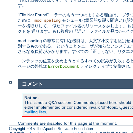
うのが最善の方法です。 そうすることによって、リソースは
す。
"File Not Found" エラーのもう一つのよくある理由は、
ために、
モジュール (意図的な綴り間違い) (訳注: 
mod_speling
ーを横取りして、 似たファイル名のリソースを探します。もし一つ
クトを 送ります。もし複数の「近い」ファイルが見つかった
mod_speling の非常に有用な機能は、大文字小文字を区別
別するものである、 ということをユーザが知らないシステムで役に
さらなる負荷がかかります。すべての「正しくない」リクエス
コンテンツの位置を決めようとするすべての試みが失敗すると、 Apac
ページの外観は
ディレクティブで制御され
ErrorDocument
コメント
Notice:
This is not a Q&A section. Comments placed here should 
either implemented or considered invalid/off-topic. Ques
mailing lists
.
Comments are disabled for this page at the moment.
Copyright 2015 The Apache Software Foundation.