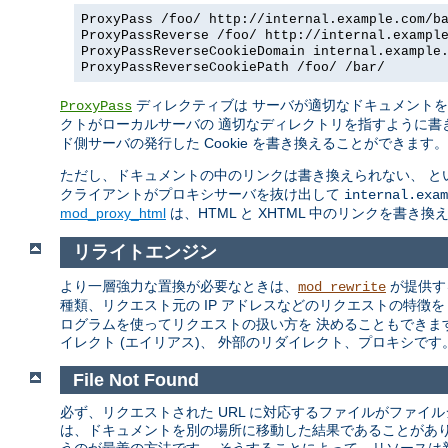
ProxyPass /foo/ http://internal.example.com/b
ProxyPassReverse /foo/ http://internal.exampl
ProxyPassReverseCookieDomain internal.example
ProxyPassReverseCookiePath /foo/ /bar/
ディレクティブは サーバが適切なドキュメント
ProxyPass
クトがローカルサーバの 適切なディレクトリを指すように書
ド側サーバの発行した Cookie を書き換えることができます。
ただし、ドキュメントの中のリンクは書き換えられない、 と
クライアントがプロキシサーバを抜け出して
internal.exam
mod_proxy_html
は、HTML と XHTML 中のリンクを書き
リライトエンジン
より一層強力な置換が必要なときは、
が提供す
mod_rewrite
種類、リクエスト元の IP アドレスなどのリクエストの特徴
ログラムを使ってリクエストの扱い方を 決めることもできま
イレクト (エイリアス)、 外部のリダイレクト、プロキシです。m
File Not Found
必ず、リクエストされた URL に対応するファイルがファイ
は、ドキュメントを別の場所に移動した結果であることがあ