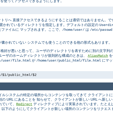
L を使ってアクセスできるようにします。
クトリへ 直接アクセスできるようにすることは適切ではありません。で
 置かれているディレクトリを指定します。デフォルトの設定の
Userdi
ファイルに マップされます。ここで、
は
/home/user/
/etc/passwd
が書かれていない システムでも使うことのできる他の形式もあります。
を格好が悪いと思って、ユーザのディレクトリを表すために別の文字列の
かし、ユーザのホームディレクトリが規則的な構成のときは、
を
AliasMatch
が
にマッ
s/user/file.html
/home/user/public_html/file.html
e/$1/public_html/$2
 ファイルシステムの特定の場所からコンテンツを取ってきて クライアント
 URL にあることを 知らせて、クライアントが新しい URL へ新し
れていて、
ディレクティブにより実装されています。たとえ
Redirect
 以下のようにしてクライアントが新しい場所のコンテンツをリクエス