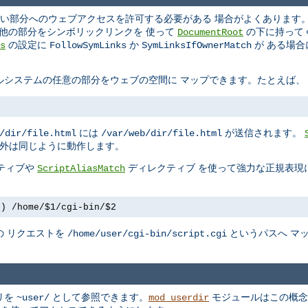
い部分へのウェブアクセスを許可する必要がある 場合がよくあります。A
の他の部分をシンボリックリンクを 使って
の下に持って
DocumentRoot
の設定に
か
が ある場
s
FollowSymLinks
SymLinksIfOwnerMatch
ルシステムの任意の部分をウェブの空間に マップできます。たとえば、
には
が送信されます。
/dir/file.html
/var/web/dir/file.html
以外は同じように動作します。
ティブや
ディレクティブ を使って強力な正規表現
ScriptAliasMatch
+) /home/$1/cgi-bin/$2
の リクエストを
というパスへ マ
/home/user/cgi-bin/script.cgi
リを
として参照できます。
モジュールはこの概念
~user/
mod_userdir