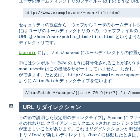
ユーザのホームディレクトリのファイルを 以下のような UR
http://www.example.com/~user/file.html
セキュリティの観点から、ウェブからユーザのホームディレ
には ユーザのホームディレクトリの下の、ウェブファイルの
URL は
というような
/home/user/public_html/file.html
ディレクトリです。
には、
にホームディレクトリの位置
Userdir
/etc/passwd
中にはシンボル "~" (
のように符号化されることが多い) 
%7e
mod_userdir はこの機能をサポートしていません。 し
ができます。たとえば、
http://www.example.com/upage
ように
ディレクティブを使います:
AliasMatch
AliasMatch ^/upages/([a-zA-Z0-9]+)/?(.*) /hom
URL リダイレクション
上の節で説明した設定用のディレクティブは Apache に
その代わりに クライアントにリクエストされたコンテンツは別の
が望ましいことがあります。これは
リダイレクション
と 呼ば
トリ
が新しいディレクトリ
に移動したときは、
/foo/
/bar/