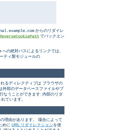
からのリダイレ
nal.example.com
でバックエン
ReverseCookiePath
への絶対パスによるリンクでは、
m
パーティ製モジュールの
れるディレクティブは ブラウザの
は外部のデータベースファイルやプ
行なうことができます: 内部のリダ
されています。
かの理由があります。 場合によって
ために
URL リダイレクション
を使