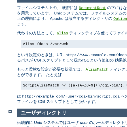
ファイルシステム上の、 厳密には
の下にはな
DocumentRoot
を用意しています。 Unix システムでは、ファイルシステム
上の理由により、 Apache は該当するディレクトリの
Option
ます。
代わりの方法として、
ディレクティブを使ってファイ
Alias
Alias /docs /var/web
という設定のときは、URL
http://www.example.com/docs
るパスが CGI スクリプトとして扱われるという追加の 効果
もっと柔軟な設定が必要な状況では、
ディレク
AliasMatch
とができます。 たとえば、
ScriptAliasMatch ^/~([a-zA-Z0-9]+)/cgi-bin/(.
は
へ
http://example.com/~user/cgi-bin/script.cgi
ファイルを CGI スクリプトとして 扱います。
ユーザディレクトリ
伝統的に Unix システムではユーザ
user
のホームディレクト