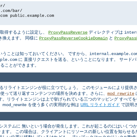
ar/
e.com/bar/
.com public.example.com
を取得するように設定し、
ディレクティブは
ProxyPassReverse
inter
き換えます。 同様に
と
ProxyPassReverseCookieDomain
ProxyPass
いうことは知っておいてください。 ですから、
internal.example.co
に 直接リクエストを送る、ということになります。 サード
ple.com
換えることができます。
るリライトエンジンが役に立つでしょう。 このモジュールにより提供さ
を 使って送り返すコンテンツの場所を決めます。さらに、
mod_rewrite
す。リライトエンジンは上で挙げられている三つのマッピング すべてを
od_rewrite を使う多くの実用的な例は
URL リライトガイド
で説明
ルシステムに 無いという場合が発生します。これが起こるのにはいくつ
ります。 この場合は、クライアントにリソースの新しい位置を知らせる