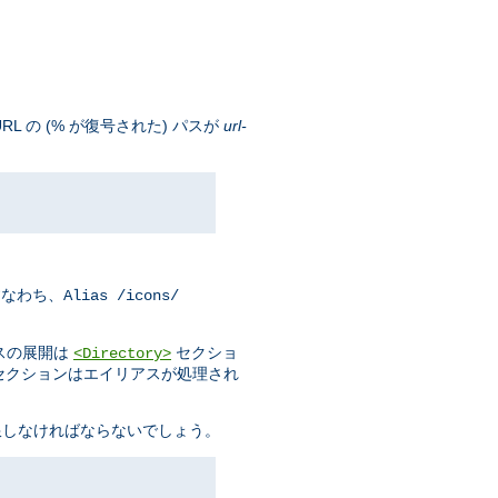
 の (% が復号された) パスが
url-
すなわち、
Alias /icons/
スの展開は
セクショ
<Directory>
セクションはエイリアスが処理され
限しなければならないでしょう。