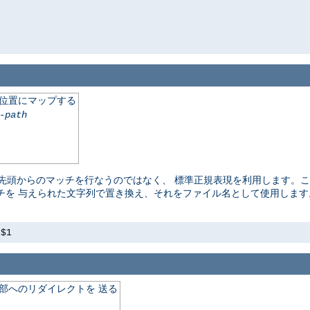
の位置にマップする
-path
頭からのマッチを行なうのではなく、 標準正規表現を利用します。ここ
チを 与えられた文字列で置き換え、それをファイル名として使用しま
s$1
外部へのリダイレクトを 送る