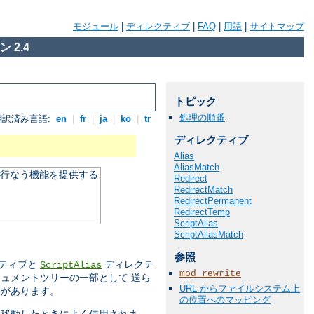
モジュール
|
ディレクティブ
|
FAQ
|
用語
|
サイトマップ
 2.4
トピック
処理の順番
翻訳済み言語:
en
|
fr
|
ja
|
ko
|
tr
ディレクティブ
Alias
AliasMatch
を行なう機能を提供する
Redirect
RedirectMatch
RedirectPermanent
RedirectTemp
ScriptAlias
ScriptAliasMatch
参照
ティブと
ディレクテ
ScriptAlias
mod_rewrite
ュメントツリーの一部として 送ら
URL からファイルシステム上
果があります。
の位置へのマッピング