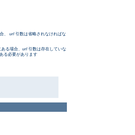
場合、
url
引数は省略されなければな
にある場合、
url
引数は存在していな
である必要があります