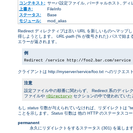
コンテキスト:
サーバ設定ファイル, バーチャルホスト, ディレクトリ
上書き:
FileInfo
ステータス:
Base
モジュール:
mod_alias
Redirect ディレクティブは古い URL を新しいものへ
得しようとします。
URL-path
(% が復号された) パスで始
エラーが返されます。
例
Redirect /service http://foo2.bar.com/service
クライアントは http://myserver/service/foo.txt へのリ
注意
設定ファイル中の順番に関わらず、 Redirect 系のディレクティ
ファイルや
セクションの中で使われていた
<Directory>
もし
status
引数が与えられていなければ、リダイレクトは "temp
ことを示します。
Status
引数は 他の HTTP のステータス
permanent
永久にリダイレクトをするステータス (301) を返し