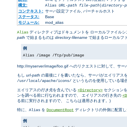
構文:
Alias
URL-path
file-path
|
directory-p
コンテキスト:
サーバ設定ファイル, バーチャルホスト
ステータス:
Base
モジュール:
mod_alias
ディレクティブはドキュメントを ローカルファイル
Alias
path
で始まるものは
directory-filename
で始まるローカルフ
例
Alias /image /ftp/pub/image
http://myserver/image/foo.gif へのリクエストに対して、サーバ
もし
url-path
の最後に / を書いたなら、サーバがエイリアス
というものを使用している場
/usr/local/apache/icons/
エイリアスの
行き先
を含んでいる
セクションを
<Directory>
ンを調べる前に行なわれますので、 エイリアスの行き先の
<D
る前に実行されますので、 こちらは適用されます。)
特に、
を
ディレクトリの外側に配置し
Alias
DocumentRoot
例