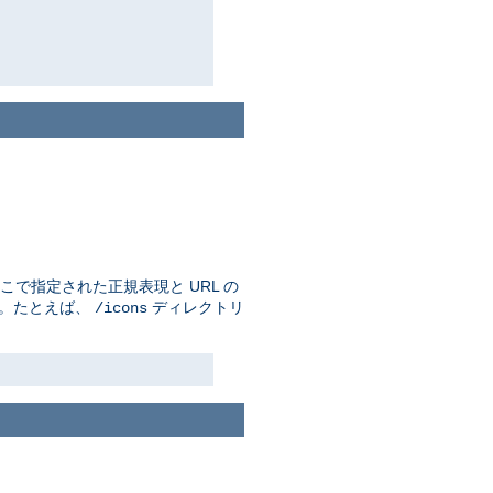
で指定された正規表現と URL の
す。たとえば、
ディレクトリ
/icons