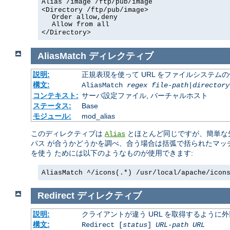
Alias /image /ftp/pub/image
<Directory /ftp/pub/image>
Order allow,deny
Allow from all
</Directory>
AliasMatch
ディレクティブ
説明:
正規表現を使って URL をファイルシステム
構文:
AliasMatch
regex
file-path
|
directory
コンテキスト:
サーバ設定ファイル, バーチャルホスト
ステータス:
Base
モジュール:
mod_alias
このディレクティブは
とほとんど同じですが、簡単な先
Alias
パス が合うかどうかを調べ、合う場合は括弧で括られたマッ
を使う ためには以下のようなものが使用できます:
AliasMatch ^/icons(.*) /usr/local/apache/icon
Redirect
ディレクティブ
説明:
クライアントが違う URL を取得するように
構文:
Redirect [
status
]
URL-path
URL