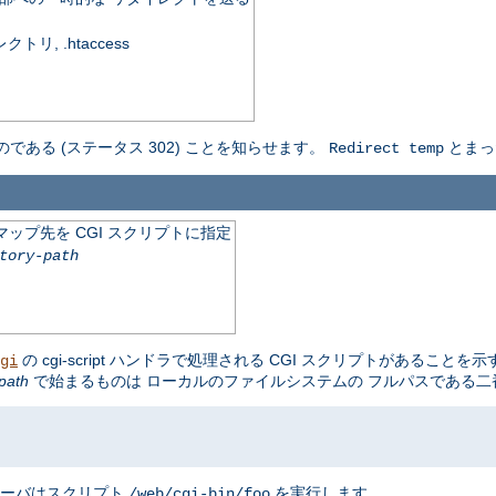
, .htaccess
のである (ステータス 302) ことを知らせます。
とまっ
Redirect temp
ップ先を CGI スクリプトに指定
tory-path
の cgi-script ハンドラで処理される CGI スクリプトがあることを
gi
path
で始まるものは ローカルのファイルシステムの フルパスである
サーバはスクリプト
を実行します。
/web/cgi-bin/foo