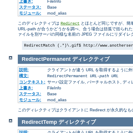
上書き:
FileInfo
ステータス:
Base
モジュール:
mod_alias
このディレクティブは
とほとんど同じですが、簡
Redirect
URL-path が合うかどうかを調べ、合う場合は括弧で括ら
ァイルを別サーバの同様な名前の JPEG ファイルにリダイ
RedirectMatch (.*)\.gif$ http://www.anotherse
RedirectPermanent
ディレクティブ
説明:
クライアントが違う URL を取得するように
構文:
RedirectPermanent
URL-path
URL
コンテキスト:
サーバ設定ファイル, バーチャルホスト, ディレクトリ
上書き:
FileInfo
ステータス:
Base
モジュール:
mod_alias
このディレクティブはクライアントに Redirect が永久的なも
RedirectTemp
ディレクティブ
説明:
クライアントが違う URL を取得するように