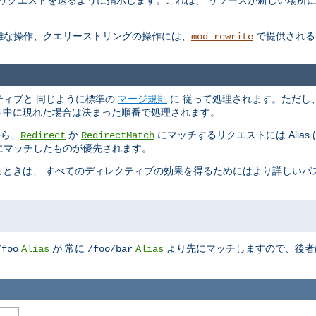
しいリクエストを送るように指示します。これは、 リソースが新しい場所
複雑な操作、クエリーストリングの操作には、
で提供される
mod_rewrite
ィレクティブと 同じように標準の
マージ規則
に 従って処理されます。ただし
コンテキスト中に現れた場合は決まった順番で処理されます。
から、
か
にマッチするリクエストには Alia
Redirect
RedirectMatch
、最初にマッチしたものが優先されます。
ときは、 すべてのディレクティブの効果を得るためにはより詳しいパ
が 常に
より先にマッチしますので、後者
/foo
Alias
/foo/bar
Alias