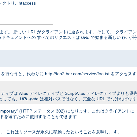
, .htaccess
マップします。 新しい URL がクライアントに返されます。そして、 クラ
まるドキュメントへの すべてのリクエストは
URL
で始まる新しい (% が符
クエストを行なうと、代わりに http://foo2.bar.com/service/foo.txt
ブは Alias ディレクティブと ScriptAlias ディレクティブよりも優先さ
としても、
URL-path
は相対パスではなく、完全な URL でなければな
orary" (HTTP ステータス 302) になります。これはクライアン
コードを返すために使用することができます:
ます。 これはリソースが永久に移動したということを意味します。