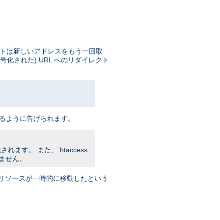
イアントは新しいアドレスをもう一回取
号化された) URL へのリダイレクト
 をアクセスするように告げられます。
れます。 また、.htaccess
りません。
トに リソースが一時的に移動したという