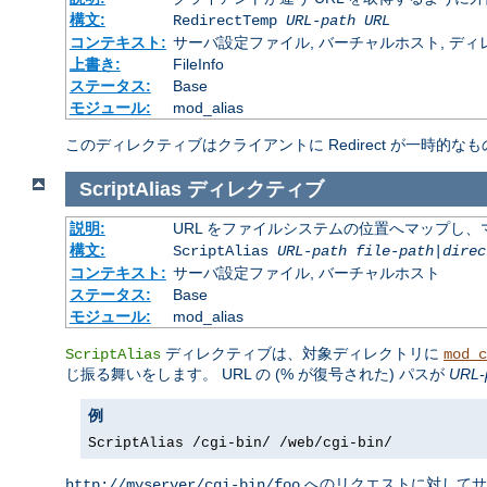
構文:
RedirectTemp
URL-path
URL
コンテキスト:
サーバ設定ファイル, バーチャルホスト, ディレクトリ
上書き:
FileInfo
ステータス:
Base
モジュール:
mod_alias
このディレクティブはクライアントに Redirect が一時的なも
ScriptAlias
ディレクティブ
説明:
URL をファイルシステムの位置へマップし、マ
構文:
ScriptAlias
URL-path
file-path
|
direc
コンテキスト:
サーバ設定ファイル, バーチャルホスト
ステータス:
Base
モジュール:
mod_alias
ディレクティブは、対象ディレクトリに
ScriptAlias
mod_c
じ振る舞いをします。 URL の (% が復号された) パスが
URL-
例
ScriptAlias /cgi-bin/ /web/cgi-bin/
へのリクエストに対して
http://myserver/cgi-bin/foo