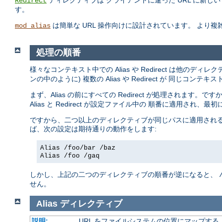
ディレクティブは クライアントに違った URL に新
Redirect
す。
は簡単な URL 操作向けに設計されています。 より
mod_alias
処理の順番
様々なコンテキスト中での Alias や Redirect は他のデ
ンの中のように) 複数の Alias や Redirect が 同じ
まず、Alias の前にすべての Redirect が処理されます。です
Alias と Redirect が設定ファイル中の 順番に適用され
ですから、二つ以上のディレクティブが同じパスに適用される
ば、次の設定は期待通りの動作をします:
Alias /foo/bar /baz
Alias /foo /gaq
しかし、上記の二つのディレクティブの順番が逆になると、
せん。
Alias
ディレクティブ
説明:
URL をファイルシステムの位置にマップする