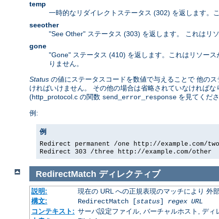
temp
一時的なリダイレクトステータス (302) を返します
seeother
"See Other" ステータス (303) を返します。
gone
"Gone" ステータス (410) を返します。これは
りません。
Status
の値にステータスコードを数値で与えることで 他のステー
ければいけません。 その他の場合は省略されていなければなり
(http_protocol.c の関数
を見てくださ
send_error_response
例:
例
Redirect permanent /one http://example.com/tw
Redirect 303 /three http://example.com/other
RedirectMatch
ディレクティブ
説明:
現在の URL への正規表現のマッチにより 
構文:
RedirectMatch [
status
]
regex
URL
コンテキスト:
サーバ設定ファイル, バーチャルホスト, ディレクトリ