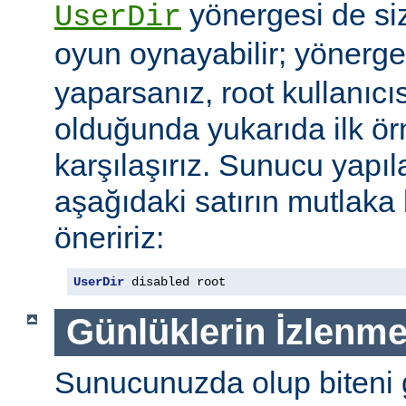
yönergesi de si
UserDir
oyun oynayabilir; yönerg
yaparsanız, root kullanıc
olduğunda yukarıda ilk ör
karşılaşırız. Sunucu yap
aşağıdaki satırın mutlaka
öneririz:
UserDir
 disabled root
Günlüklerin İzlenme
Sunucunuzda olup biteni