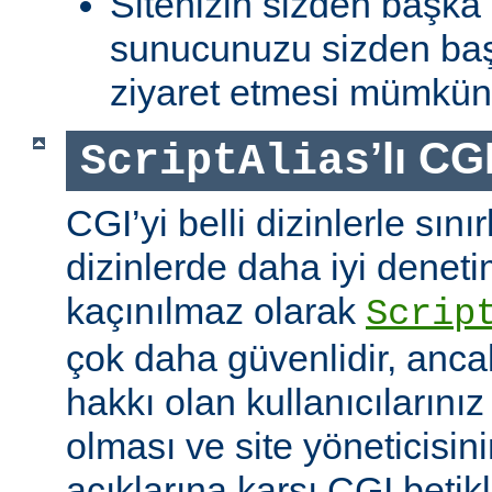
Sitenizin sizden başka 
sunucunuzu sizden baş
ziyaret etmesi mümkün 
’lı CG
ScriptAlias
CGI’yi belli dizinlerle sın
dizinlerde daha iyi denet
kaçınılmaz olarak
Scrip
çok daha güvenlidir, anca
hakkı olan kullanıcılarınız 
olması ve site yöneticisin
açıklarına karşı CGI betikl