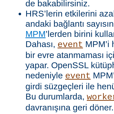
de bakabilirsiniz.
HRS’lerin etkilerini aza
andaki bağlantı sayısını
MPM
’lerden birini kulla
Dahası,
MPM’i h
event
bir evre atanmaması iç
yapar. OpenSSL kütüp
nedeniyle
MPM’
event
girdi süzgeçleri ile hen
Bu durumlarda,
worke
davranışına geri döner.