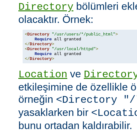
bölümleri ekl
Directory
olacaktır. Örnek:
<
Directory
"/usr/users/*/public_html"
>
Require
</
Directory
>
<
Directory
"/usr/local/httpd"
>
Require
</
Directory
>
ve
Location
Director
etkileşimine de özellikle 
örneğin
<Directory "/
yasaklarken bir
<Locati
bunu ortadan kaldırabilir.