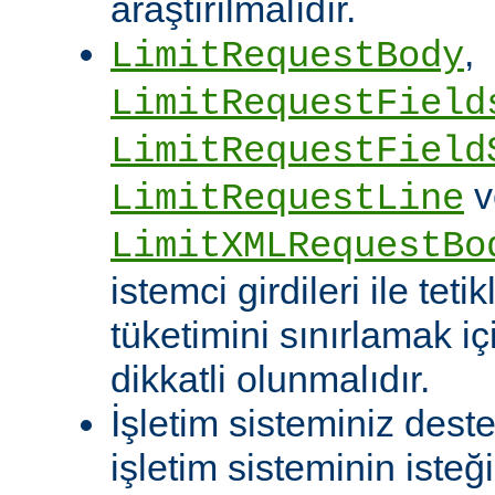
araştırılmalıdır.
,
LimitRequestBody
LimitRequestField
LimitRequestField
v
LimitRequestLine
LimitXMLRequestBo
istemci girdileri ile te
tüketimini sınırlamak iç
dikkatli olunmalıdır.
İşletim sisteminiz deste
işletim sisteminin isteğ