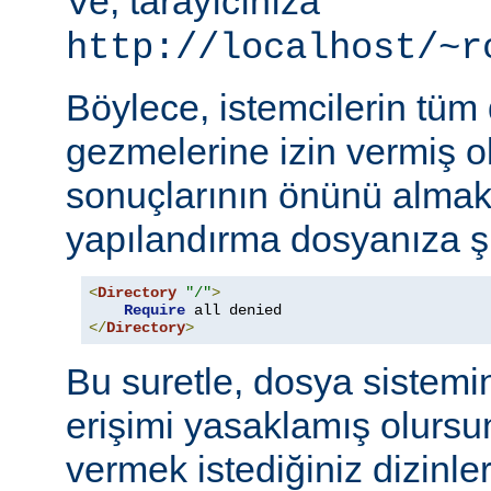
Ve, tarayıcınıza
http://localhost/~r
Böylece, istemcilerin tüm
gezmelerine izin vermiş o
sonuçlarının önünü almak
yapılandırma dosyanıza şu
<
Directory
"/"
>
Require
</
Directory
>
Bu suretle, dosya sistemi
erişimi yasaklamış olursu
vermek istediğiniz dizinle