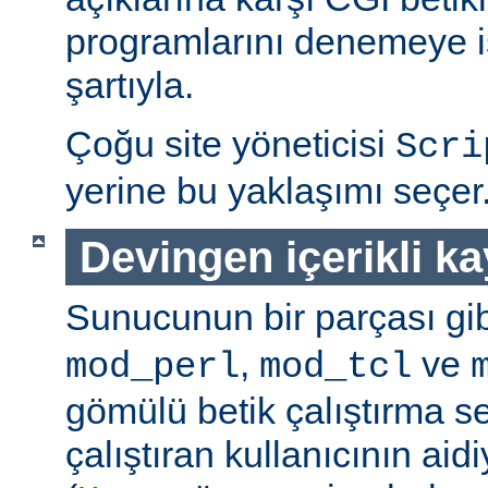
programlarını denemeye is
şartıyla.
Çoğu site yöneticisi
Scri
yerine bu yaklaşımı seçer
Devingen içerikli k
Sunucunun bir parçası gib
,
ve
mod_perl
mod_tcl
gömülü betik çalıştırma 
çalıştıran kullanıcının aidi