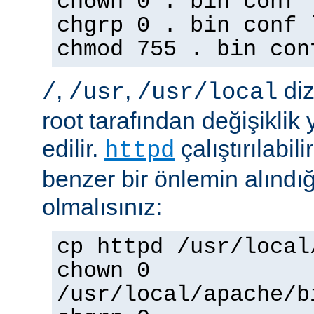
chown 0 . bin conf 
chgrp 0 . bin conf 
chmod 755 . bin con
,
,
diz
/
/usr
/usr/local
root tarafından değişiklik
edilir.
çalıştırılabil
httpd
benzer bir önlemin alınd
olmalısınız:
cp httpd /usr/local
chown 0
/usr/local/apache/b