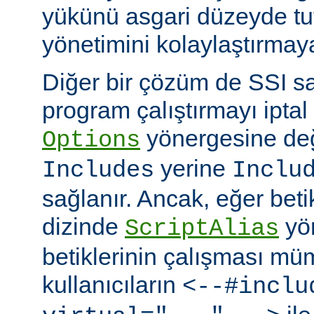
yükünü asgari düzeyde tu
yönetimini kolaylaştırmaya
Diğer bir çözüm de SSI sa
program çalıştırmayı iptal
yönergesine değ
Options
yerine
Includes
Inclu
sağlanır. Ancak, eğer bet
dizinde
yö
ScriptAlias
betiklerinin çalışması mü
kullanıcıların
<--#inclu