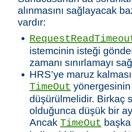
alınmasını sağlayacak baz
vardır:
RequestReadTimeou
istemcinin isteği gönde
zamanı sınırlamayı sağ
HRS’ye maruz kalması o
yönergesinin
TimeOut
düşürülmelidir. Birkaç
olduğunca düşük bir aya
Ancak
başka 
TimeOut