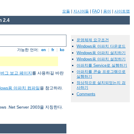
모듈
|
지시어들
|
FAQ
|
용어
|
사이트맵
 2.4
운영체제 요구조건
Windows용 아파치 다운로드
가능한 언어:
en
|
fr
|
ko
Windows용 아파치 설치하기
Windows용 아파치 설정하기
아파치를 Service로 실행하기
아파치를 콘솔 프로그램으로
,
버그 보고 페이지
를 사용하길 바란
실행하기
정상적으로 설치되었는지 검
사하기
Windows용 아파치 컴파일
을 참고하라.
Comments
ws .Net Server 2003을 지칭한다.