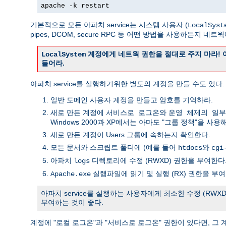
apache -k restart
기본적으로 모든 아파치 service는 시스템 사용자 (
LocalSyst
pipes, DCOM, secure RPC 등 어떤 방법을 사용하든지
계정에게 네트웍 권한을 절대로 주지 마라! 
LocalSystem
들어라.
아파치 service를 실행하기위한 별도의 계정을 만들 수도 있
일반 도메인 사용자 계정을 만들고 암호를 기억하라.
새로 만든 계정에
와
서비스로 로그온
운영 체제의 일부
Windows 2000과 XP에서는 아마도 "그룹 정책"을 사
새로 만든 계정이 Users 그룹에 속하는지 확인한다.
모든 문서와 스크립트 폴더에 (예를 들어
와
htdocs
cgi
아파치
디렉토리에 수정 (RWXD) 권한을 부여한다
logs
실행파일에 읽기 및 실행 (RX) 권한을 부여
Apache.exe
아파치 service를 실행하는 사용자에게 최소한 수정 (RWX
부여하는 것이 좋다.
계정에 "로컬 로그온"과 "서비스로 로그온" 권한이 있다면,