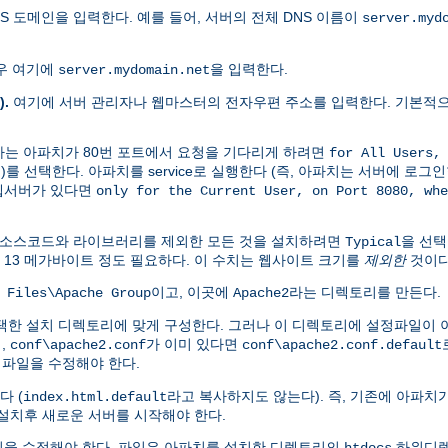
S 도메인을 입력한다. 예를 들어, 서버의 전체 DNS 이름이
server.myd
경우 여기에
을 입력한다.
server.mydomain.net
).
여기에 서버 관리자나 웹마스터의 전자우편 주소를 입력한다. 기본적
는 아파치가 80번 포트에서 요청을 기다리게 하려면
for All Users,
- 추천)를 선택한다. 아파치를 service로 실행한다 (즉, 아파치는 서버에 
 웹서버가 있다면
only for the Current User, on Port 8080, whe
 소스코드와 라이브러리를 제외한 모든 것을 설치하려면
을 선택
Typical
약 13 메가바이트 정도 필요하다. 이 수치는 웹사이트 크기를
제외한
것이다
이고, 이곳에
라는 디렉토리를 만든다.
 Files\Apache Group
Apache2
 설치 디렉토리에 맞게 구성한다. 그러나 이 디렉토리에 설정파일이 이미
,
가 이미 있다면
conf\apache2.conf
conf\apache2.conf.default
정파일을 수정해야 한다.
다 (
라고 복사하지도 않는다). 즉, 기존에 아파
index.html.default
 설치후 새로운 서버를 시작해야 한다.
을 수정해야 한다. 파일은 아파치를 설치한 디렉토리의
하위디렉