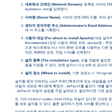
네트워크 도메인 (Network Domain).
등록된 서버의 DN
을 입력한다.
mydomain.net
서버명 (Server Name).
서버의 전체 DNS 이름. 위의 
관리자 전자우편 주소 (Administrator's Email Address
에 이 주소를 기록한다.
사용자 대상 (For whom to install Apache)
새로 설치하
(모든 사용자, 80번 포트, service로 
Recommended
으로 테스트해보거나 이미 80번 포트를 사용하는 다른
자만, 8080번 포트, 직접 시작)를 선택한다.
설치 종류 (The installation type).
모듈 개발에 필요한
용을 지정할 수 있다. 전체 설치시 디스크에 빈 공간이 
설치 장소 (Where to install).
기본 경로는
C:\Program
설치할 동안 아파치는
하위디렉토리에 있는 파일들을 선택한
conf
파일의 새로운 복사본에 확장자
를 붙인다. 예를 들어
.default
파일의 설정을 직접 살펴보고, 필요하다면 기존 설
.default
또, 이미
이라는 파일이 있다면 그대로 둔
htdocs\index.html
를 새로 설치할 수 있다. 물론 설치하기 전에 서버를 중단하고,
아파치 설치후 필요하다면
하위디렉토리에 있는 설정파일