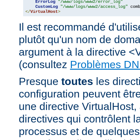
ErrorLog
"/www/logs/www2/error_log"
CustomLog
"/www/logs/www2/access_log"
</
VirtualHost
>
Il est recommandé d'utili
plutôt qu'un nom de dom
argument à la directive <
(consultez
Problèmes DN
Presque
toutes
les direct
configuration peuvent êt
une directive VirtualHost,
directives qui contrôlent l
processus et de quelques