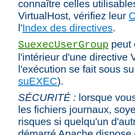
connaître celles utilisabl
VirtualHost, vérifiez leur
C
l'
Index des directives
.
peut ê
SuexecUserGroup
l'intérieur d'une directive 
l'exécution se fait sous s
suEXEC
).
SÉCURITÉ :
lorsque vous
les fichiers journaux, soye
risques si quelqu'un d'aut
démarré Apache dispose de