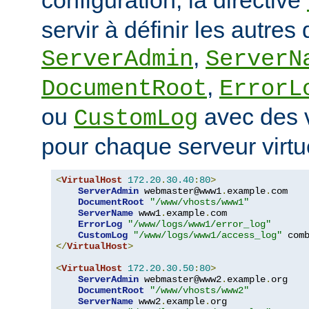
servir à définir les autres 
,
ServerAdmin
ServerN
,
DocumentRoot
ErrorL
ou
avec des v
CustomLog
pour chaque serveur virtu
<
VirtualHost
172.20
.
30.40
:
80
>
ServerAdmin
 webmaster@www1
.
example
.
com

DocumentRoot
"/www/vhosts/www1"
ServerName
 www1
.
example
.
com

ErrorLog
"/www/logs/www1/error_log"
CustomLog
"/www/logs/www1/access_log"
</
VirtualHost
>
<
VirtualHost
172.20
.
30.50
:
80
>
ServerAdmin
 webmaster@www2
.
example
.
org

DocumentRoot
"/www/vhosts/www2"
ServerName
 www2
.
example
.
org
