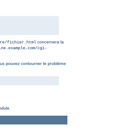
concernera la
re/fichier.html
ine.example.com/cgi-
ous pouvez contourner le problème
odule.