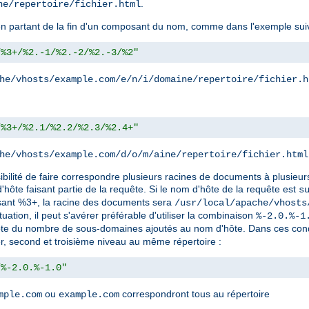
.
ne/repertoire/fichier.html
e en partant de la fin d'un composant du nom, comme dans l'exemple sui
/%3+/%2.-1/%2.-2/%2.-3/%2"
he/vhosts/example.com/e/n/i/domaine/repertoire/fichier.h
/%3+/%2.1/%2.2/%2.3/%2.4+"
he/vhosts/example.com/d/o/m/aine/repertoire/fichier.html
bilité de faire correspondre plusieurs racines de documents à plusieu
ôte faisant partie de la requête. Si le nom d'hôte de la requête est
s
lisant %3+, la racine des documents sera
/usr/local/apache/vhosts
ation, il peut s'avérer préférable d'utiliser la combinaison
%-2.0.%-1
te du nombre de sous-domaines ajoutés au nom d'hôte. Dans ces conditi
r, second et troisième niveau au même répertoire :
/%-2.0.%-1.0"
ou
correspondront tous au répertoire
mple.com
example.com