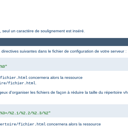
, seul un caractère de soulignement est inséré.
directives suivantes dans le fichier de configuration de votre serveur :
/%0"
concernera alors la ressource
fichier.html
.
ire/fichier.html
ux d'organiser les fichiers de façon à réduire la taille du répertoire
vh
/%3+/%2.1/%2.2/%2.3/%2"
concernera alors la ressource
ertoire/fichier.html