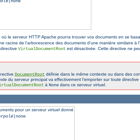
polé
|none
r où le serveur HTTP Apache pourra trouver vos documents en se basan
me racine de l'arborescence des documents d'une manière similaire à l'
a directive
est désactivée. Cette directive ne pe
VirtualDocumentRoot
irective
définie dans le même contexte ou dans des cont
DocumentRoot
xte du serveur principal va effectivement l'emporter sur toute directive
à
dans ce serveur virtuel.
irtualDocumentRoot
None
uments pour un serveur virtuel donné
erpolé
|none