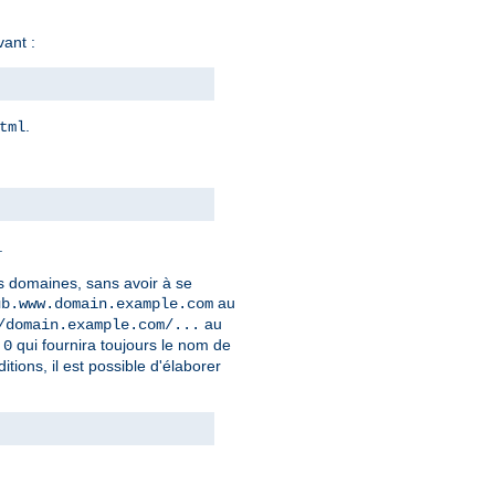
vant :
.
tml
.
rs domaines, sans avoir à se
au
ub.www.domain.example.com
au
/domain.example.com/...
qui fournira toujours le nom de
.0
ons, il est possible d'élaborer