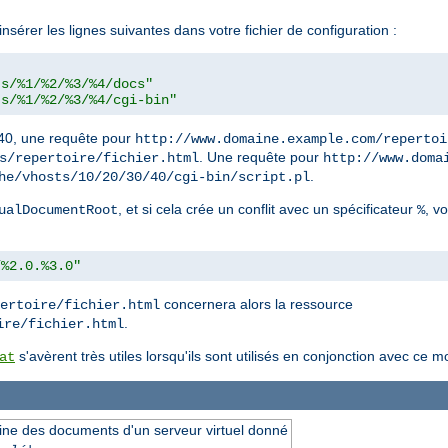
sérer les lignes suivantes dans votre fichier de configuration :
ts/%1/%2/%3/%4/docs"
ts/%1/%2/%3/%4/cgi-bin"
40, une requête pour
http://www.domaine.example.com/repertoi
. Une requête pour
s/repertoire/fichier.html
http://www.doma
.
he/vhosts/10/20/30/40/cgi-bin/script.pl
, et si cela crée un conflit avec un spécificateur
, v
ualDocumentRoot
%
/%2.0.%3.0"
concernera alors la ressource
ertoire/fichier.html
.
ire/fichier.html
s'avèrent très utiles lorsqu'ils sont utilisés en conjonction avec ce m
at
ine des documents d'un serveur virtuel donné