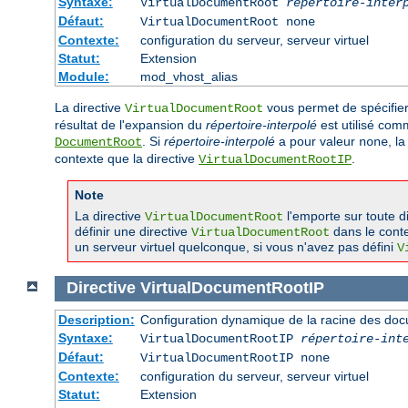
Syntaxe:
VirtualDocumentRoot
répertoire-inter
Défaut:
VirtualDocumentRoot none
Contexte:
configuration du serveur, serveur virtuel
Statut:
Extension
Module:
mod_vhost_alias
La directive
vous permet de spécifie
VirtualDocumentRoot
résultat de l'expansion du
répertoire-interpolé
est utilisé com
. Si
répertoire-interpolé
a pour valeur
, l
DocumentRoot
none
contexte que la directive
.
VirtualDocumentRootIP
Note
La directive
l'emporte sur toute d
VirtualDocumentRoot
définir une directive
dans le conte
VirtualDocumentRoot
un serveur virtuel quelconque, si vous n'avez pas défini
V
Directive
VirtualDocumentRootIP
Description:
Configuration dynamique de la racine des doc
Syntaxe:
VirtualDocumentRootIP
répertoire-int
Défaut:
VirtualDocumentRootIP none
Contexte:
configuration du serveur, serveur virtuel
Statut:
Extension