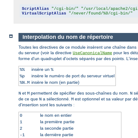
ScriptAlias
"/cgi-bin/"
"/usr/local/apache2/cgi
VirtualScriptAlias
"/never/found/%0/cgi-bin/"
Interpolation du nom de répertoire
Toutes les directives de ce module insèrent une chaîne dans
du serveur (voir la directive
pour les déta
UseCanonicalName
forme d'un quadruplet d'octets séparés par des points. L'inse
insère un
%%
%
insère le numéro de port du serveur virtuel
%p
insère le nom (en partie)
%N.M
et
permettent de spécifier des sous-chaînes du nom.
sé
N
M
N
de ce que
a sélectionné.
est optionnel et sa valeur par défa
N
M
d'insertion sont les suivants :
le nom en entier
0
la première partie
1
la seconde partie
2
la dernière partie
-1