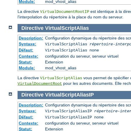
Module:
mod_vhost_alias
La directive
est identique à la dire
VirtualDocumentRootIP
l'interpolation du répertoire à la place du nom du serveur.
Directive
VirtualScriptAlias
Description:
Configuration dynamique du répertoire des scr
Syntaxe:
VirtualScriptAlias
répertoire-interp
Défaut:
VirtualScriptAlias none
Contexte:
configuration du serveur, serveur virtuel
Statut:
Extension
Module:
mod_vhost_alias
La directive
vous permet de spécifier o
VirtualScriptAlias
pour les autres documents. Elle re
VirtualDocumentRoot
Directive
VirtualScriptAliasIP
Description:
Configuration dynamique du répertoire des scr
Syntaxe:
VirtualScriptAliasIP
répertoire-inte
Défaut:
VirtualScriptAliasIP none
Contexte:
configuration du serveur, serveur virtuel
Statut:
Extension