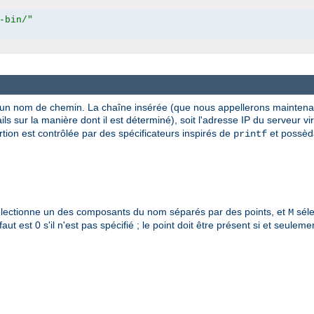
-bin/"
 un nom de chemin. La chaîne insérée (que nous appellerons maintenant
ils sur la manière dont il est déterminé), soit l'adresse IP du serveur v
rtion est contrôlée par des spécificateurs inspirés de
et possèd
printf
lectionne un des composants du nom séparés par des points, et
séle
M
ut est 0 s'il n'est pas spécifié ; le point doit être présent si et seuleme