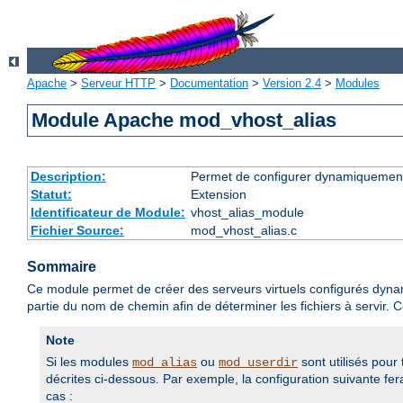
Apache
>
Serveur HTTP
>
Documentation
>
Version 2.4
>
Modules
Module Apache mod_vhost_alias
Description:
Permet de configurer dynamiquement
Statut:
Extension
Identificateur de Module:
vhost_alias_module
Fichier Source:
mod_vhost_alias.c
Sommaire
Ce module permet de créer des serveurs virtuels configurés dynamiq
partie du nom de chemin afin de déterminer les fichiers à servir. C
Note
Si les modules
ou
sont utilisés pour
mod_alias
mod_userdir
décrites ci-dessous. Par exemple, la configuration suivante f
cas :