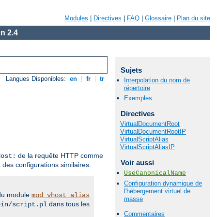
Modules
|
Directives
|
FAQ
|
Glossaire
|
Plan du site
n 2.4
Sujets
Langues Disponibles:
en
|
fr
|
tr
Interpolation du nom de
répertoire
Exemples
Directives
VirtualDocumentRoot
VirtualDocumentRootIP
VirtualScriptAlias
VirtualScriptAliasIP
de la requête HTTP comme
Host:
Voir aussi
 des configurations similaires.
UseCanonicalName
Configuration dynamique de
l'hébergement virtuel de
s du module
mod_vhost_alias
masse
dans tous les
bin/script.pl
Commentaires