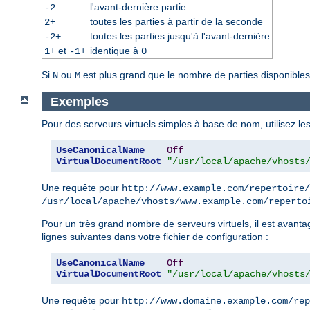
l'avant-dernière partie
-2
toutes les parties à partir de la seconde
2+
toutes les parties jusqu'à l'avant-dernière
-2+
et
identique à
1+
-1+
0
Si
ou
est plus grand que le nombre de parties disponibles
N
M
Exemples
Pour des serveurs virtuels simples à base de nom, utilisez les 
UseCanonicalName
Off
VirtualDocumentRoot
"/usr/local/apache/vhosts
Une requête pour
http://www.example.com/repertoire/
/usr/local/apache/vhosts/www.example.com/reperto
Pour un très grand nombre de serveurs virtuels, il est avantage
lignes suivantes dans votre fichier de configuration :
UseCanonicalName
Off
VirtualDocumentRoot
"/usr/local/apache/vhosts
Une requête pour
http://www.domaine.example.com/rep