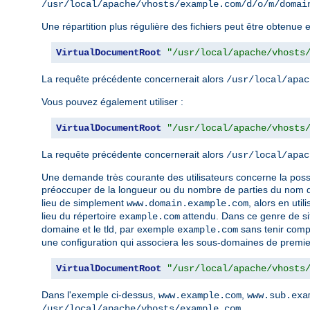
/usr/local/apache/vhosts/example.com/d/o/m/domai
Une répartition plus régulière des fichiers peut être obtenu
VirtualDocumentRoot
"/usr/local/apache/vhosts
La requête précédente concernerait alors
/usr/local/apac
Vous pouvez également utiliser :
VirtualDocumentRoot
"/usr/local/apache/vhosts
La requête précédente concernerait alors
/usr/local/apac
Une demande très courante des utilisateurs concerne la possi
préoccuper de la longueur ou du nombre de parties du nom d'h
lieu de simplement
, alors en uti
www.domain.example.com
lieu du répertoire
attendu. Dans ce genre de situ
example.com
domaine et le tld, par exemple
sans tenir comp
example.com
une configuration qui associera les sous-domaines de premie
VirtualDocumentRoot
"/usr/local/apache/vhosts
Dans l'exemple ci-dessus,
,
www.example.com
www.sub.exa
.
/usr/local/apache/vhosts/example.com