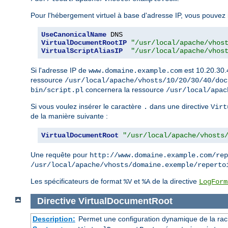
Pour l'hébergement virtuel à base d'adresse IP, vous pouvez in
UseCanonicalName
VirtualDocumentRootIP
"/usr/local/apache/vhos
VirtualScriptAliasIP
"/usr/local/apache/vhos
Si l'adresse IP de
est 10.20.30.
www.domaine.example.com
ressource
/usr/local/apache/vhosts/10/20/30/40/doc
concernera la ressource
bin/script.pl
/usr/local/apac
Si vous voulez insérer le caractère
dans une directive
.
Virt
de la manière suivante :
VirtualDocumentRoot
"/usr/local/apache/vhosts
Une requête pour
http://www.domaine.example.com/rep
/usr/local/apache/vhosts/domaine.exemple/reperto
Les spécificateurs de format
et
de la directive
%V
%A
LogForm
Directive
VirtualDocumentRoot
Description:
Permet une configuration dynamique de la rac