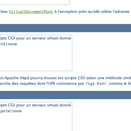
ctive
à l'exception près qu'elle utilise l'adresse
VirtualDocumentRoot
ipts CGI pour un serveur virtuel donné
olé
|none
ù Apache httpd pourra trouver les scripts CGI selon une méthode similair
cherche des requêtes dont l'URI commence par
, comme le fe
/cgi-bin/
ipts CGI pour un serveur virtuel donné
rpolé
|none